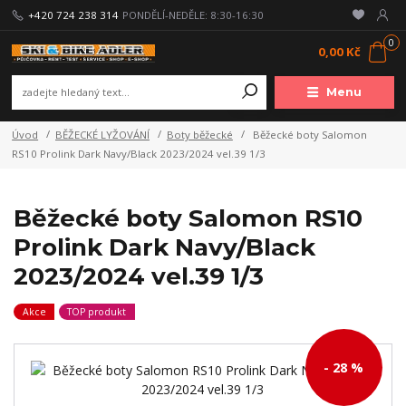
+420 724 238 314
PONDĚLÍ-NEDĚLE: 8:30-16:30
0
0,00 Kč
Menu
Úvod
BĚŽECKÉ LYŽOVÁNÍ
Boty běžecké
Běžecké boty Salomon
RS10 Prolink Dark Navy/Black 2023/2024 vel.39 1/3
Běžecké boty Salomon RS10
Prolink Dark Navy/Black
2023/2024 vel.39 1/3
Akce
TOP produkt
- 28 %