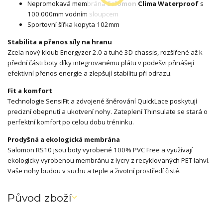
Nepromokavá membrána
Salomon Clima Waterproof
s
100.000mm vodním sloupcem
Sportovní šířka kopyta 102mm
Stabilita a přenos síly na hranu
Zcela nový kloub Energyzer 2.0 a tuhé 3D chassis, rozšířené až k
přední části boty díky integrovanému plátu v podešvi přinášejí
efektivní přenos energie a zlepšují stabilitu při odrazu.
Fit a komfort
Technologie SensiFit a zdvojené šněrování QuickLace poskytují
precizní obepnutí a ukotvení nohy. Zateplení Thinsulate se stará o
perfektní komfort po celou dobu tréninku.
Prodyšná a ekologická membrána
Salomon RS10 jsou boty vyrobené 100% PVC Free a využívají
ekologicky vyrobenou membránu z lycry z recyklovaných PET lahví.
Vaše nohy budou v suchu a teple a životní prostředí čisté.
Původ zboží