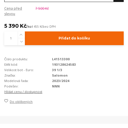
Cena před
7 500 Kč
slevou
5 390 Kč
/
ks
4 455 Kč
bez DPH
Přidat do košíku
Číslo produktu:
L41513300
EAN kód:
193128624583
Velikost bot - Euro:
39 1/3
Značka:
Salomon
Modelová řada:
2023/2024
Podešev:
NNN
Hlídat cenu / dostupnost
Do oblíbených