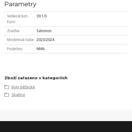
Parametry
Velikost bot -
39 1/3
Euro
Značka
Salomon
Modelová řada
2023/2024
Podešev
NNN
Zboží zařazeno v kategoriích
Boty běžecké
Skating