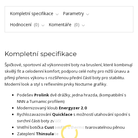
Kompletní specifikace
Parametry
Hodnocení
0
Komentáře
0
Kompletní specifikace
Špičkové, sportovní až výkonnostní boty na bruslení, které kombinují
skvělý fit a celodenní komfort, podporu celé nohy pro nižší únavu a
přímý přenos výkonu s rozšířenou přední částí boty pro stabilitu.
Moderní look a styl s reflexními prvky Nocturne grafiky.
Podešev
Prolink
dvě drážky, jedna hrazda, (kompatibilní s
NNN a Turnamic profilem)
Modernizovaný kloub
Energyzer 2.0
Rychlozavazování
Quicklace
s možností utahování spodní s
svrchní části boty zvlášť
Vnitřní botička
CustomFIT
s thermo tvarovatelnou pěnou
Zateplení
Thinsulate