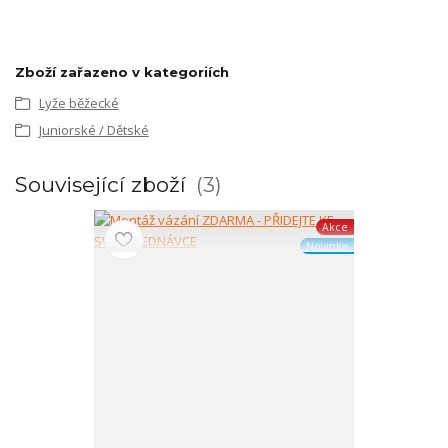
Zboží zařazeno v kategoriích
Lyže běžecké
Juniorské / Dětské
Související zboží
3
Akce
Novinka