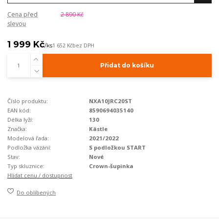
Cena před
2 890 Kč
slevou
1 999 Kč
/
ks
1 652 Kč
bez DPH
Přidat do košíku
Číslo produktu:
NXA10JRC20ST
EAN kód:
8590694035140
Délka lyží:
130
Značka:
Kästle
Modelová řada:
2021/2022
Podložka vázání:
S podložkou START
Stav:
Nové
Typ skluznice:
Crown-šupinka
Hlídat cenu / dostupnost
Do oblíbených