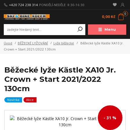
+420 724 238 314
PONDĚLÍ-NEDĚLE: 8:30-16:30
0
0,00 Kč
Menu
Úvod
BĚŽECKÉ LYŽOVÁNÍ
Lyže běžecké
Běžecké lyže Kästle XA10 Jr.
Crown + Start 2021/2022 130cm
Běžecké lyže Kästle XA10 Jr.
Crown + Start 2021/2022
130cm
Novinka
Akce
- 31 %