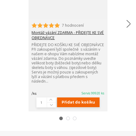
7 hodnocení
Montáž vázání ZDARMA - PŘIDEJTE KE SVÉ
Příprava skluz
OBJEDNÁVCE
PŘIDEJTE KE 
PŘIDEJTE DO KOŠÍKU KE SVÉ OBJEDNÁVCE
PŘIDEJTE DO 
Při zakoupení lyží společně s vázáním v
Při zakoupení 
našem e-shopu Vám nabízíme montáž
shopu Vám na
vázání zdarma. Do poznámky uveďte
lyží skluznými
velikost boty (běžecké boty) nebo délku
pouze u zakou
skeletu boty s váhou. (sjezdové boty)
předem s nás
Servis je možný pouze u zakoupených
přepravcem n
lyží a vázání s platbou předem s
kamenné prode
následn...
servis zahrn...
590 Kč
/
ks
Servis 99920 ks
/
ks
488 Kč
bez DPH
Přidat do košíku