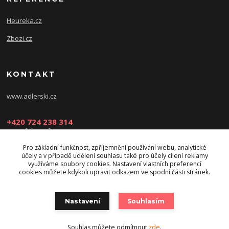
Heureka.cz
Zbozi.cz
KONTAKT
www.adlerski.cz
+420 724 238 314
PONDĚLÍ-NEDĚLE: 8:30-16:30
Pro základní funkčnost, zpříjemnění používání webu, analytické
eshop@adler-ski.cz
účely a v případě udělení souhlasu také pro účely cílení reklamy
využíváme soubory cookies. Nastavení vlastních preferencí
cookies můžete kdykoli upravit odkazem ve spodní části stránek.
Nastavení
Souhlasím
Souhlas můžete odmítnout
zde
.