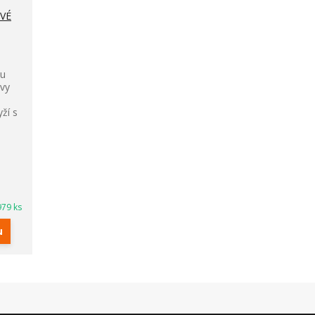
SVÉ
pu
vy
ží s
979 ks
u