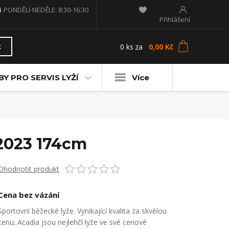
4
PONDĚLÍ-NEDĚLE: 8:30-16:30
Přihlášení
0
ks
za
0,00 Kč
t
Y PRO SERVIS LYŽÍ
Více
/2023 174cm
Ohodnotit produkt
Cena bez vázání
Sportovní běžecké lyže. Vynikající kvalita za skvělou
cenu; Acadia jsou nejlehčí lyže ve své cenové