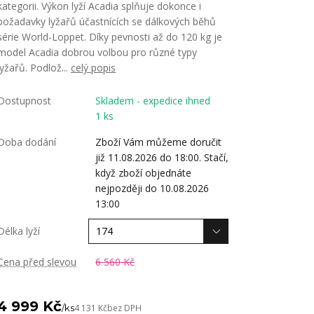
kategorii. Výkon lyží Acadia splňuje dokonce i
požadavky lyžařů účastnících se dálkových běhů
série World-Loppet. Díky pevnosti až do 120 kg je
model Acadia dobrou volbou pro různé typy
lyžařů. Podlož...
celý popis
Dostupnost
Skladem - expedice ihned
1 ks
Doba dodání
Zboží Vám můžeme doručit
již 11.08.2026 do 18:00. Stačí,
když zboží objednáte
nejpozději do 10.08.2026
13:00
Délka lyží
Cena před slevou
6 560 Kč
4 999 Kč
/
ks
4 131 Kč
bez DPH