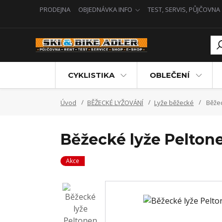
PRODEJNA
OBJEDNÁVKA INFO
TEST, SERVIS, PŮJČOVNA
CYKLISTIKA
OBLEČENÍ
Úvod
BĚŽECKÉ LYŽOVÁNÍ
Lyže běžecké
Běžec
Běžecké lyže Peltone
Akce