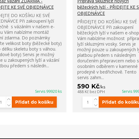
áž vázání ZDARMA -
Příprava skluznice nových
DEJTE KE SVÉ OBJEDNÁVCE
běžeckých lyží - PŘIDEJTE KE 
OBJEDNÁVCE
EJTE DO KOŠÍKU KE SVÉ
DNÁVCE Při zakoupení lyží
PŘIDEJTE DO KOŠÍKU KE SVÉ
ečně s vázáním v našem e-
OBJEDNÁVCE Při zakoupení
u Vám nabízíme montáž
běžeckých lyží v našem e-sho
ní zdarma. Do poznámky
Vám nabízíme možnost přípra
te velikost boty (běžecké boty)
lyží skluznými vosky. Servis je
 délku skeletu boty s váhou.
možný pouze u zakoupených ly
zdové boty) Servis je možný
platbou předem s následným
e u zakoupených lyží a vázání
doručením přepravcem nebo s
atbou předem s následn...
osobním odběrem v kamenné
prodejně v bedřichově. Tento
servis zahrn...
590 Kč
/
ks
Servis 99920 ks
Servis 99
488 Kč
bez DPH
Přidat do košíku
Přidat do košík