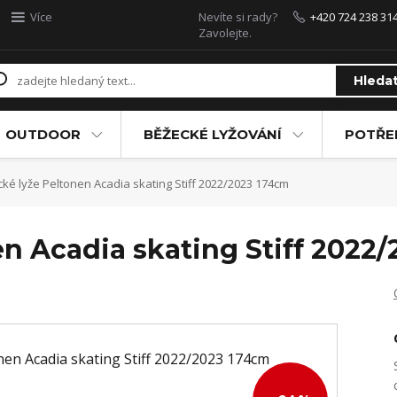
Více
Nevíte si rady?
+420 724 238 31
Zavolejte.
Hleda
OUTDOOR
BĚŽECKÉ LYŽOVÁNÍ
POTŘEB
ké lyže Peltonen Acadia skating Stiff 2022/2023 174cm
n Acadia skating Stiff 2022