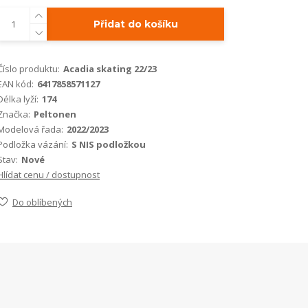
Přidat do košíku
Číslo produktu:
Acadia skating 22/23
EAN kód:
6417858571127
Délka lyží:
174
Značka:
Peltonen
Modelová řada:
2022/2023
Podložka vázání:
S NIS podložkou
Stav:
Nové
Hlídat cenu / dostupnost
Do oblíbených