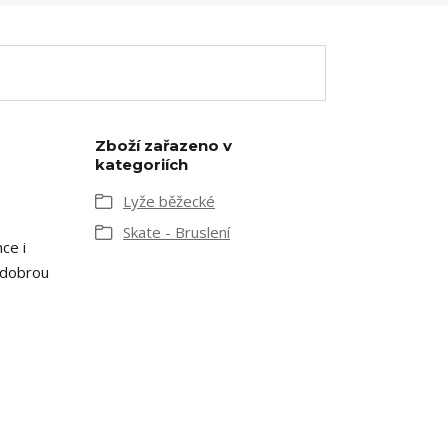
Zboží zařazeno v
kategoriích
Lyže běžecké
Skate - Bruslení
ce i
 dobrou