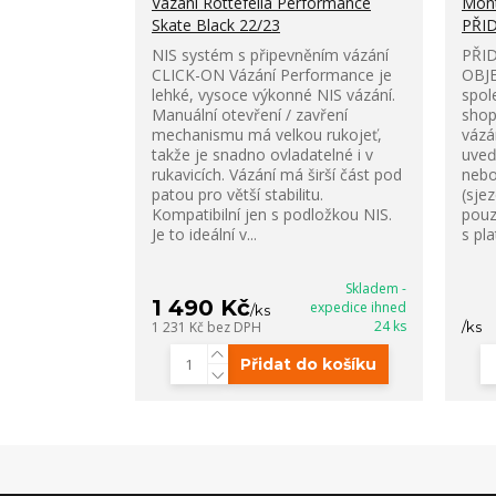
Vázání Rottefella Performance
Mont
Skate Black 22/23
PŘI
NIS systém s připevněním vázání
PŘID
CLICK-ON Vázání Performance je
OBJE
lehké, vysoce výkonné NIS vázání.
spol
Manuální otevření / zavření
shop
mechanismu má velkou rukojeť,
vázá
takže je snadno ovladatelné i v
uveď
rukavicích. Vázání má širší část pod
nebo
patou pro větší stabilitu.
(sje
Kompatibilní jen s podložkou NIS.
pouz
Je to ideální v...
s pl
Skladem -
1 490 Kč
expedice ihned
/
ks
24 ks
1 231 Kč
bez DPH
/
ks
Přidat do košíku