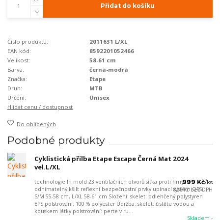
Přidat do košíku
Číslo produktu:
2011631 L/XL
EAN kód:
8592201052466
Velikost:
58-61 cm
Barva:
černá-modrá
Značka:
Etape
Druh:
MTB
Určení:
Unisex
Hlídat cenu / dostupnost
Do oblíbených
Podobné produkty
Cyklistická přilba Etape Escape Černá Mat 2024
vel.L/XL
technologie In mold 23 ventilačních otvorů síťka proti hmyzu
999 Kč
/
ks
odnímatelný kšilt reflexní bezpečnostní prvky upínací systém QFS
826 Kč
bez DPH
S/M 55-58 cm, L/XL 58-61 cm Složení: skelet: odlehčený polystyren
EPS polstrování: 100 % polyester Údržba: skelet: čistěte vodou a
kouskem látky polstrování: perte v ru...
Skladem -