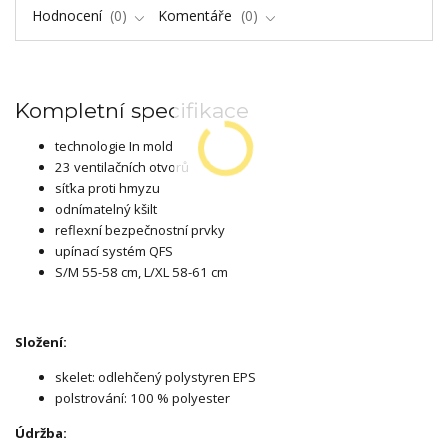
Hodnocení
0
Komentáře
0
Kompletní specifikace
technologie In mold
23 ventilačních otvorů
síťka proti hmyzu
odnímatelný kšilt
reflexní bezpečnostní prvky
upínací systém QFS
S/M 55-58 cm, L/XL 58-61 cm
Složení:
skelet: odlehčený polystyren EPS
polstrování: 100 % polyester
Údržba: