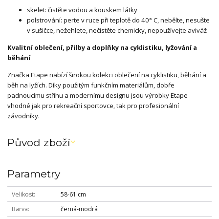
skelet: čistěte vodou a kouskem látky
polstrování: perte v ruce při teplotě do 40° C, nebělte, nesušte
v sušičce, nežehlete, nečistěte chemicky, nepoužívejte aviváž
Kvalitní oblečení, přilby a doplňky na cyklistiku, lyžování a
běhání
Značka Etape nabízí širokou kolekci oblečení na cyklistiku, běhání a
běh na lyžích. Díky použitým funkčním materiálům, dobře
padnoucímu střihu a modernímu designu jsou výrobky Etape
vhodné jak pro rekreační sportovce, tak pro profesionální
závodníky.
Původ zboží
Parametry
Velikost
58-61 cm
Barva
černá-modrá