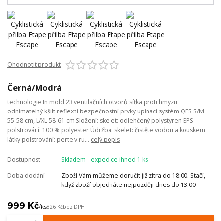
Ohodnotit produkt
Černá/Modrá
technologie In mold 23 ventilačních otvorů síťka proti hmyzu
odnímatelný kšilt reflexní bezpečnostní prvky upínací systém QFS S/M
55-58 cm, L/XL 58-61 cm Složení: skelet: odlehčený polystyren EPS
polstrování: 100 % polyester Údržba: skelet: čistěte vodou a kouskem
látky polstrování: perte v ru...
celý popis
Dostupnost
Skladem - expedice ihned 1 ks
Doba dodání
Zboží Vám můžeme doručit již zítra do 18:00. Stačí,
když zboží objednáte nejpozději dnes do 13:00
999 Kč
/
ks
826 Kč
bez DPH