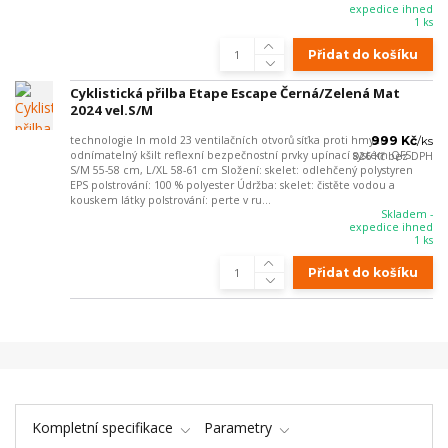
expedice ihned
1 ks
Přidat do košíku
Cyklistická přilba Etape Escape Černá/Zelená Mat
2024 vel.S/M
technologie In mold 23 ventilačních otvorů síťka proti hmyzu
999 Kč
/
ks
odnímatelný kšilt reflexní bezpečnostní prvky upínací systém QFS
826 Kč
bez DPH
S/M 55-58 cm, L/XL 58-61 cm Složení: skelet: odlehčený polystyren
EPS polstrování: 100 % polyester Údržba: skelet: čistěte vodou a
kouskem látky polstrování: perte v ru...
Skladem -
expedice ihned
1 ks
Přidat do košíku
Kompletní specifikace
Parametry