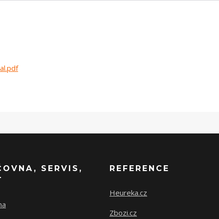
l.pdf
ČOVNA, SERVIS,
REFERENCE
T
Heureka.cz
na
Zbozi.cz