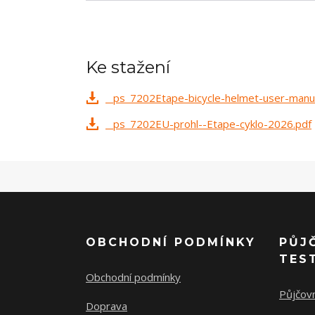
Ke stažení
_ps_7202Etape-bicycle-helmet-user-manua
_ps_7202EU-prohl--Etape-cyklo-2026.pdf
OBCHODNÍ PODMÍNKY
PŮJ
TES
Obchodní podmínky
Půjčov
Doprava