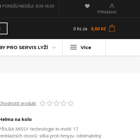
4
PONDĚLÍ-NEDĚLE: 8:30-16:30
Přihlášení
0
ks
za
0,00 Kč
t
Y PRO SERVIS LYŽÍ
Více
Ohodnotit produkt
Helma na kolo
PŘILBA MISSY· technologie In-mold· 17
ventilačních otvorů· síťka proti hmyzu· odnímatelný