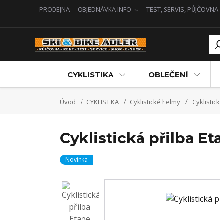
PRODEJNA
OBJEDNÁVKA INFO
TEST, SERVIS, PŮJČOVNA
CYKLISTIKA
OBLEČENÍ
Úvod
CYKLISTIKA
Cyklistické helmy
Cyklistic
Cyklistická přilba Et
Novinka