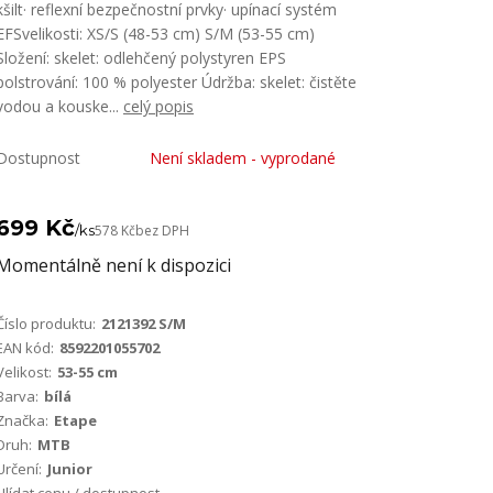
kšilt· reflexní bezpečnostní prvky· upínací systém
EFSvelikosti: XS/S (48-53 cm) S/M (53-55 cm)
Složení: skelet: odlehčený polystyren EPS
polstrování: 100 % polyester Údržba: skelet: čistěte
vodou a kouske...
celý popis
Dostupnost
Není skladem - vyprodané
699 Kč
/
ks
578 Kč
bez DPH
Momentálně není k dispozici
Číslo produktu:
2121392 S/M
EAN kód:
8592201055702
Velikost:
53-55 cm
Barva:
bílá
Značka:
Etape
Druh:
MTB
Určení:
Junior