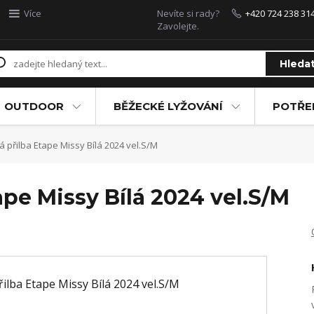
Více
Nevíte si rady?
+420 724 238 31
Zavolejte.
Hleda
OUTDOOR
BĚŽECKÉ LYŽOVÁNÍ
POTŘEB
ká přilba Etape Missy Bílá 2024 vel.S/M
ape Missy Bílá 2024 vel.S/M