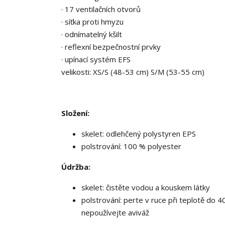
· 17 ventilačních otvorů
· síťka proti hmyzu
· odnímatelný kšilt
· reflexní bezpečnostní prvky
· upínací systém EFS
velikosti: XS/S (48-53 cm) S/M (53-55 cm)
Složení:
skelet: odlehčený polystyren EPS
polstrování: 100 % polyester
Údržba:
skelet: čistěte vodou a kouskem látky
polstrování: perte v ruce při teplotě do 4
nepoužívejte aviváž