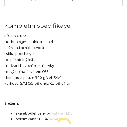
Kompletní specifikace
PŘILBA X-RAY
· technologie Double In-mold
· 19 ventilačních otvorů
· síťka proti hmyzu
· odnímatelný kšilt
· reflexní bezpečnostní prvky
· nový upínací systém QFS
· hmotnost pouze 300 g (vel. S/M)
velikosti: S/M (55-58 cm) L/XL (58-61 cm)
Složení:
skelet: odlehčený polystyren EPS
polstrování: 100 % polyester