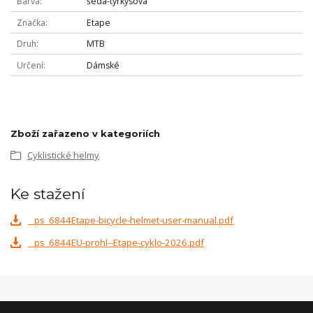
Barva
šedá-tyrkysová
Značka
Etape
Druh
MTB
Určení
Dámské
Zboží zařazeno v kategoriích
Cyklistické helmy
Ke stažení
_ps_6844Etape-bicycle-helmet-user-manual.pdf
_ps_6844EU-prohl--Etape-cyklo-2026.pdf