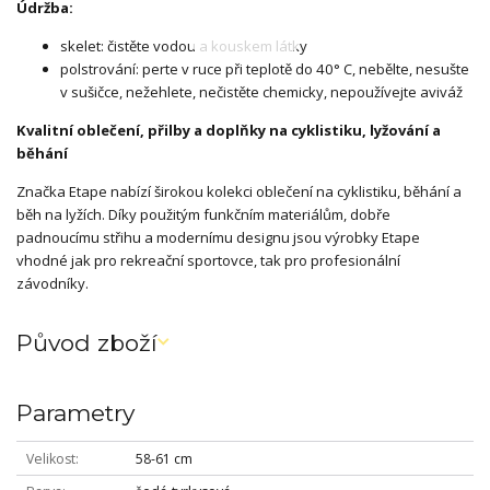
Údržba:
skelet: čistěte vodou a kouskem látky
polstrování: perte v ruce při teplotě do 40° C, nebělte, nesušte
v sušičce, nežehlete, nečistěte chemicky, nepoužívejte aviváž
Kvalitní oblečení, přilby a doplňky na cyklistiku, lyžování a
běhání
Značka Etape nabízí širokou kolekci oblečení na cyklistiku, běhání a
běh na lyžích. Díky použitým funkčním materiálům, dobře
padnoucímu střihu a modernímu designu jsou výrobky Etape
vhodné jak pro rekreační sportovce, tak pro profesionální
závodníky.
Původ zboží
Parametry
Velikost
58-61 cm