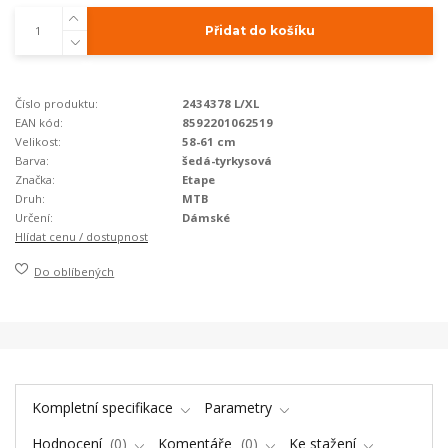
Přidat do košíku
Číslo produktu:
2434378 L/XL
EAN kód:
8592201062519
Velikost:
58-61 cm
Barva:
šedá-tyrkysová
Značka:
Etape
Druh:
MTB
Určení:
Dámské
Hlídat cenu / dostupnost
Do oblíbených
Kompletní specifikace
Parametry
Hodnocení
0
Komentáře
0
Ke stažení