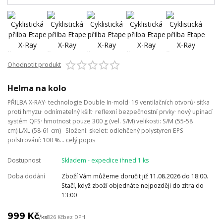
Ohodnotit produkt
Helma na kolo
PŘILBA X-RAY· technologie Double In-mold· 19 ventilačních otvorů· síťka
proti hmyzu· odnímatelný kšilt· reflexní bezpečnostní prvky· nový upínací
systém QFS· hmotnost pouze 300 g (vel. S/M) velikosti: S/M (55-58
cm) L/XL (58-61 cm) Složení: skelet: odlehčený polystyren EPS
polstrování: 100 %...
celý popis
Dostupnost
Skladem - expedice ihned 1 ks
Doba dodání
Zboží Vám můžeme doručit již 11.08.2026 do 18:00.
Stačí, když zboží objednáte nejpozději do zítra do
13:00
999 Kč
/
ks
826 Kč
bez DPH