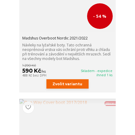
- 54 %
Madshus Overboot Nordic 2021/2022
Návleky na lyžařské boty. Tato ochranná
neoprénová vrstva vás ochrání proti vlhku a chladu
při trénování a závodění v největších mrazech. Sedí
na všechny modely bot Madshus.
1 290 Kč
590 Kč
Skladem - expedice
/
ks
ihned 1 ks
488 Kč
bez DPH
Zvolit variantu
Akce