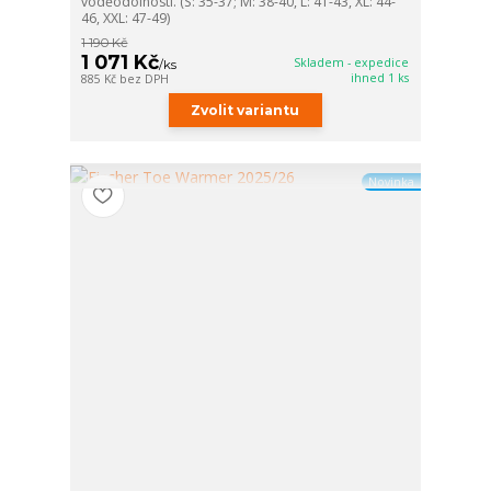
voděodolnosti. (S: 35-37; M: 38-40, L: 41-43, XL: 44-
46, XXL: 47-49)
1 190 Kč
1 071 Kč
Skladem - expedice
/
ks
ihned 1 ks
885 Kč
bez DPH
Zvolit variantu
Novinka