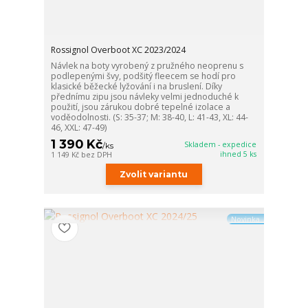
Rossignol Overboot XC 2023/2024
Návlek na boty vyrobený z pružného neoprenu s
podlepenými švy, podšitý fleecem se hodí pro
klasické běžecké lyžování i na bruslení. Díky
přednímu zipu jsou návleky velmi jednoduché k
použití, jsou zárukou dobré tepelné izolace a
voděodolnosti. (S: 35-37; M: 38-40, L: 41-43, XL: 44-
46, XXL: 47-49)
1 390 Kč
Skladem - expedice
/
ks
ihned 5 ks
1 149 Kč
bez DPH
Zvolit variantu
Novinka