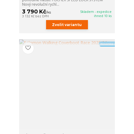
Nový revoluční rychl...
3 790 Kč
Skladem - expedice
/
ks
ihned 10 ks
3 132 Kč
bez DPH
Zvolit variantu
Novinka