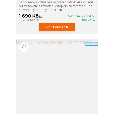
neoprénová vrstva vás ochrání proti vlhku a chladu
při trénování a závodění v největších mrazech. Sedí
na všechny modely bot Prolink.
1 690 Kč
Skladem - expedice
/
ks
ihned 6 ks
1 397 Kč
bez DPH
Zvolit variantu
Novinka