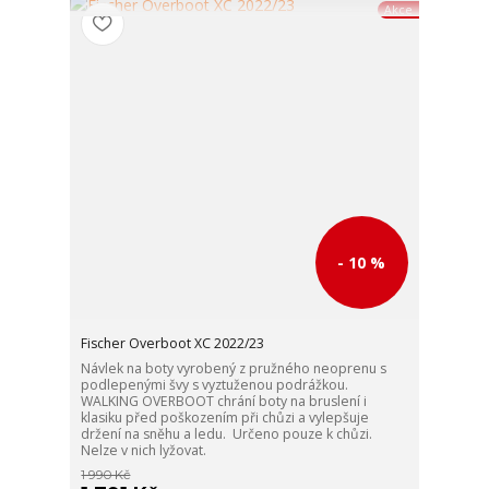
Akce
- 10 %
Fischer Overboot XC 2022/23
Návlek na boty vyrobený z pružného neoprenu s
podlepenými švy s vyztuženou podrážkou.
WALKING OVERBOOT chrání boty na bruslení i
klasiku před poškozením při chůzi a vylepšuje
držení na sněhu a ledu. Určeno pouze k chůzi.
Nelze v nich lyžovat.
1 990 Kč