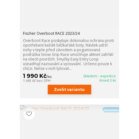
Fischer Overboot RACE 2023/24
Overboot Race poskytuje dokonalou ochranu proti
opotřebení každé běžkařské boty. Návlek udrží
nohy v teple před závodem a pogumovaná
podrážka Snow Grip Race umožňuje aktivní zahřátí
na všech površích. Smyčky Easy Entry Loop
usnadňují nazouvání a vyzouvání. Určeno pouze k
chůzi. Nelze v nich lyžovat...
1 990 Kč
Skladem - expedice
/
ks
ihned 3 ks
1 645 Kč
bez DPH
Zvolit variantu
Novinka