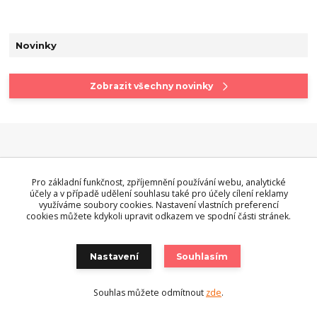
Novinky
Zobrazit všechny novinky
Pro základní funkčnost, zpříjemnění používání webu, analytické
účely a v případě udělení souhlasu také pro účely cílení reklamy
využíváme soubory cookies. Nastavení vlastních preferencí
OBCHODNÍ PODMÍNKY
cookies můžete kdykoli upravit odkazem ve spodní části stránek.
Obchodní podmínky
Nastavení
Souhlasím
Doprava
Termín dodání
Souhlas můžete odmítnout
zde
.