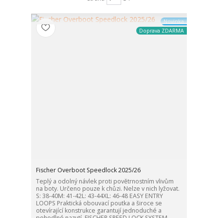
Novinka
Doprava ZDARMA
Fischer Overboot Speedlock 2025/26
Teplý a odolný návlek proti povětrnostním vlivům
na boty. Určeno pouze k chůzi. Nelze v nich lyžovat.
S: 38-40M: 41-42L: 43-44XL: 46-48 EASY ENTRY
LOOPS Praktická obouvací poutka a široce se
otevírající konstrukce garantují jednoduché a
pohodlné nazutí. FISCHER SPEED LOCK SYSTEM