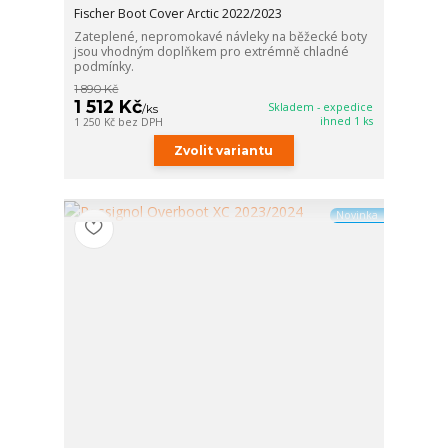
Fischer Boot Cover Arctic 2022/2023
Zateplené, nepromokavé návleky na běžecké boty
jsou vhodným doplňkem pro extrémně chladné
podmínky.
1 890 Kč
1 512 Kč
Skladem - expedice
/
ks
ihned 1 ks
1 250 Kč
bez DPH
Zvolit variantu
Novinka