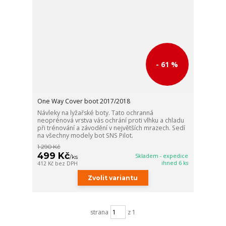
- 61 %
One Way Cover boot 2017/2018
Návleky na lyžařské boty. Tato ochranná
neoprénová vrstva vás ochrání proti vlhku a chladu
při trénování a závodění v největších mrazech. Sedí
na všechny modely bot SNS Pilot.
1 290 Kč
499 Kč
Skladem - expedice
/
ks
ihned 6 ks
412 Kč
bez DPH
Zvolit variantu
strana
z 1