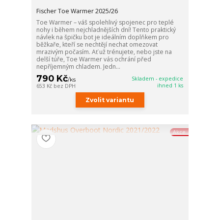
Fischer Toe Warmer 2025/26
Toe Warmer – váš spolehlivý spojenec pro teplé
nohy i během nejchladnějších dní! Tento praktický
návlek na špičku bot je ideálním doplňkem pro
běžkaře, kteří se nechtějí nechat omezovat
mrazivým počasím. Ať už trénujete, nebo jste na
delší túře, Toe Warmer vás ochrání před
nepříjemným chladem. Jedn...
790 Kč
Skladem - expedice
/
ks
ihned 1 ks
653 Kč
bez DPH
Zvolit variantu
Akce