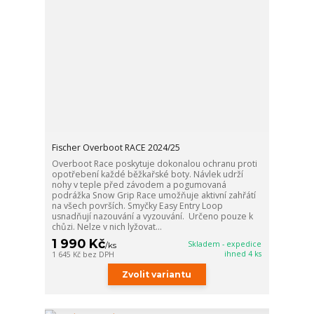
Fischer Overboot RACE 2024/25
Overboot Race poskytuje dokonalou ochranu proti
opotřebení každé běžkařské boty. Návlek udrží
nohy v teple před závodem a pogumovaná
podrážka Snow Grip Race umožňuje aktivní zahřátí
na všech površích. Smyčky Easy Entry Loop
usnadňují nazouvání a vyzouvání. Určeno pouze k
chůzi. Nelze v nich lyžovat...
1 990 Kč
Skladem - expedice
/
ks
ihned 4 ks
1 645 Kč
bez DPH
Zvolit variantu