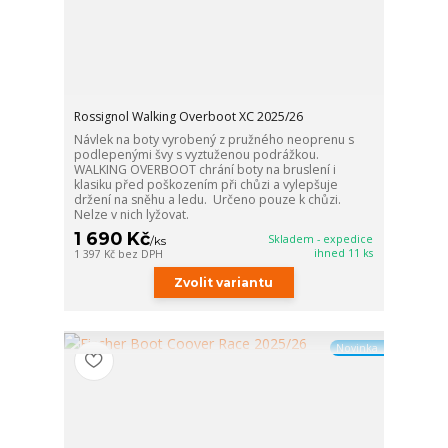
Rossignol Walking Overboot XC 2025/26
Návlek na boty vyrobený z pružného neoprenu s
podlepenými švy s vyztuženou podrážkou.
WALKING OVERBOOT chrání boty na bruslení i
klasiku před poškozením při chůzi a vylepšuje
držení na sněhu a ledu. Určeno pouze k chůzi.
Nelze v nich lyžovat.
1 690 Kč
Skladem - expedice
/
ks
ihned 11 ks
1 397 Kč
bez DPH
Zvolit variantu
Novinka