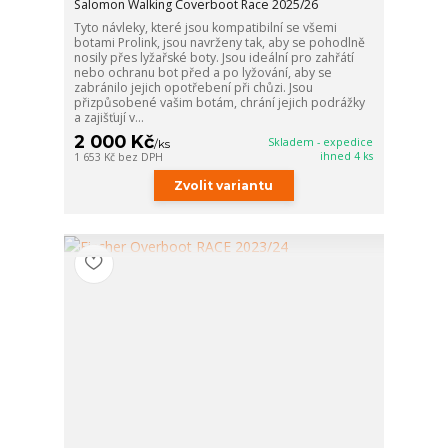
Salomon Walking Coverboot Race 2025/26
Tyto návleky, které jsou kompatibilní se všemi
botami Prolink, jsou navrženy tak, aby se pohodlně
nosily přes lyžařské boty. Jsou ideální pro zahřátí
nebo ochranu bot před a po lyžování, aby se
zabránilo jejich opotřebení při chůzi. Jsou
přizpůsobené vašim botám, chrání jejich podrážky
a zajišťují v...
2 000 Kč
Skladem - expedice
/
ks
ihned 4 ks
1 653 Kč
bez DPH
Zvolit variantu