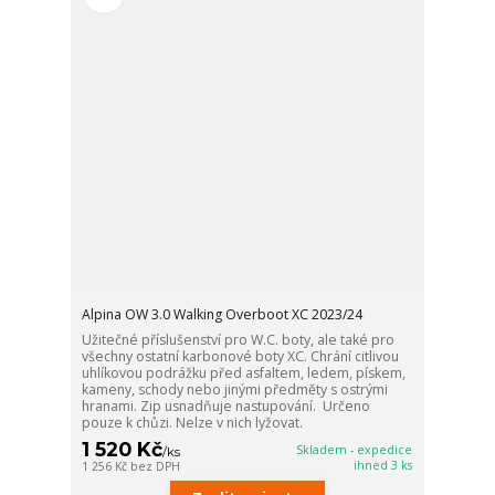
Alpina OW 3.0 Walking Overboot XC 2023/24
Užitečné příslušenství pro W.C. boty, ale také pro
všechny ostatní karbonové boty XC. Chrání citlivou
uhlíkovou podrážku před asfaltem, ledem, pískem,
kameny, schody nebo jinými předměty s ostrými
hranami. Zip usnadňuje nastupování. Určeno
pouze k chůzi. Nelze v nich lyžovat.
1 520 Kč
Skladem - expedice
/
ks
ihned 3 ks
1 256 Kč
bez DPH