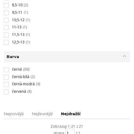
8,5-10
(2)
9,5-11
(1)
10,5-12
(1)
11-13
(1)
11,5-13
(1)
12,5-13
(1)
Barva
černá
(69)
černá-bílá
(2)
černá-modrá
(9)
červená
(8)
Nejnovější
Nejlevnější
Nejdražší
Zobrazuji 1-21 z 21
strana
z 1