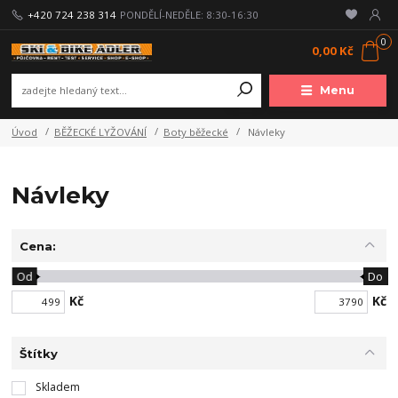
+420 724 238 314
PONDĚLÍ-NEDĚLE: 8:30-16:30
0
0,00 Kč
Menu
Úvod
BĚŽECKÉ LYŽOVÁNÍ
Boty běžecké
Návleky
Návleky
Cena:
Od
Do
Kč
Kč
Štítky
Skladem