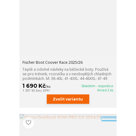
Fischer Boot Coover Race 2025/26
Teplé a odolné návleky na běžecké boty. Používá
se pro trénink, rozcvičku a v neobvyklých chladných
podmínkách. M: 38-40L: 41-43XL: 44-46XXL: 47-49
1 690 Kč
Skladem - expedice
/
ks
ihned 2 ks
1 397 Kč
bez DPH
Zvolit variantu
Novinka