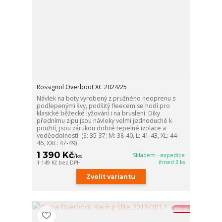
Rossignol Overboot XC 2024/25
Návlek na boty vyrobený z pružného neoprenu s
podlepenými švy, podšitý fleecem se hodí pro
klasické běžecké lyžování i na bruslení. Díky
přednímu zipu jsou návleky velmi jednoduché k
použití, jsou zárukou dobré tepelné izolace a
voděodolnosti. (S: 35-37; M: 38-40, L: 41-43, XL: 44-
46, XXL: 47-49)
1 390 Kč
Skladem - expedice
/
ks
ihned 2 ks
1 149 Kč
bez DPH
Zvolit variantu
Akce