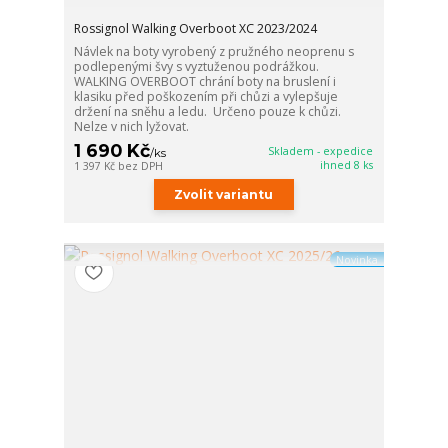
Rossignol Walking Overboot XC 2023/2024
Návlek na boty vyrobený z pružného neoprenu s
podlepenými švy s vyztuženou podrážkou.
WALKING OVERBOOT chrání boty na bruslení i
klasiku před poškozením při chůzi a vylepšuje
držení na sněhu a ledu. Určeno pouze k chůzi.
Nelze v nich lyžovat.
1 690 Kč
Skladem - expedice
/
ks
ihned 8 ks
1 397 Kč
bez DPH
Zvolit variantu
Novinka