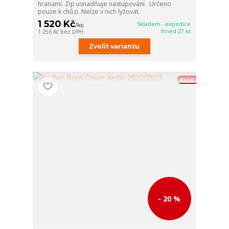
hranami. Zip usnadňuje nastupování. Určeno
pouze k chůzi. Nelze v nich lyžovat.
1 520 Kč
Skladem - expedice
/
ks
ihned 27 ks
1 256 Kč
bez DPH
Zvolit variantu
Akce
- 20 %