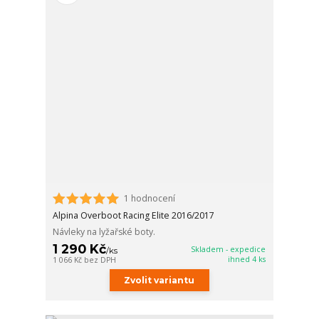
1 hodnocení
Alpina Overboot Racing Elite 2016/2017
Návleky na lyžařské boty.
1 290 Kč
Skladem - expedice
/
ks
ihned 4 ks
1 066 Kč
bez DPH
Zvolit variantu