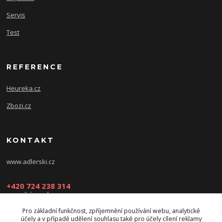
Servis
Test
REFERENCE
Heureka.cz
Zbozi.cz
KONTAKT
www.adlerski.cz
+420 724 238 314
PONDĚLÍ-NEDĚLE: 8:30-16:30
Pro základní funkčnost, zpříjemnění používání webu, analytické
eshop@adler-ski.cz
účely a v případě udělení souhlasu také pro účely cílení reklamy