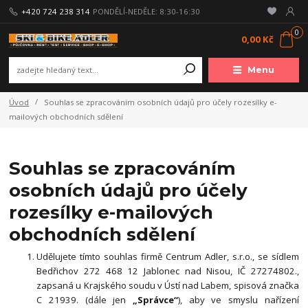
+420 724 238 314
PONDĚLÍ-NEDĚLE: 8:30-16:30
0
0,00 Kč
Menu
Úvod
Souhlas se zpracováním osobních údajů pro účely rozesílky e-
mailových obchodních sdělení
Souhlas se zpracováním
osobních údajů pro účely
rozesílky e-mailových
obchodních sdělení
Udělujete tímto souhlas firmě Centrum Adler, s.r.o., se sídlem
Bedřichov 272 468 12 Jablonec nad Nisou, IČ 27274802.,
zapsaná u Krajského soudu v Ústí nad Labem, spisová značka
C 21939. (
dále jen
„Správce“
), aby ve smyslu nařízení