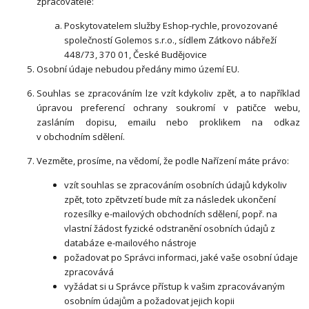
zpracovatelé:
Poskytovatelem služby Eshop-rychle, provozované
společností Golemos s.r.o., sídlem Zátkovo nábřeží
448/73, 370 01, České Budějovice
Osobní údaje
nebudou
předány mimo území EU.
Souhlas se zpracováním lze vzít kdykoliv zpět, a to
například
úpravou preferencí ochrany soukromí v patičce webu,
zasláním dopisu, emailu nebo proklikem na odkaz
v obchodním sdělení.
Vezměte, prosíme, na vědomí, že podle Nařízení máte právo:
vzít souhlas se zpracováním osobních údajů kdykoliv
zpět, toto zpětvzetí bude mít za násl
edek ukončení
rozesílky e-mailových obchodních sdělení, popř. na
vlastní žádost fyzické odstranění osobních údajů z
databáze e-mailového nástroje
požadovat po Správci informaci, jaké vaše osobní údaje
zpracovává
vyžádat si u Správce přístup k vašim zpracovávaným
osobním údajům a požadovat jejich kopii