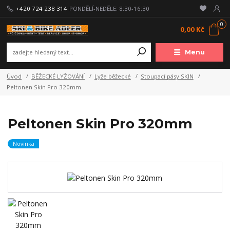
+420 724 238 314
PONDĚLÍ-NEDĚLE: 8:30-16:30
0
0,00 Kč
Menu
Úvod
BĚŽECKÉ LYŽOVÁNÍ
Lyže běžecké
Stoupací pásy SKIN
Peltonen Skin Pro 320mm
Peltonen Skin Pro 320mm
Novinka