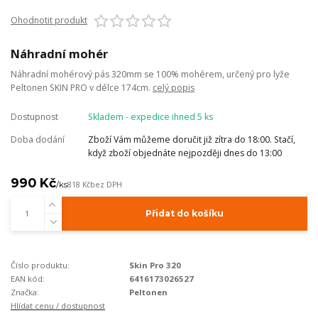
Ohodnotit produkt
Náhradní mohér
Náhradní mohérový pás 320mm se 100% mohérem, určený pro lyže
Peltonen SKIN PRO v délce 174cm.
celý popis
Dostupnost
Skladem - expedice ihned 5 ks
Doba dodání
Zboží Vám můžeme doručit již zítra do 18:00. Stačí,
když zboží objednáte nejpozději dnes do 13:00
990 Kč
/
ks
818 Kč
bez DPH
Přidat do košíku
Číslo produktu:
Skin Pro 320
EAN kód:
6416173026527
Značka:
Peltonen
Hlídat cenu / dostupnost