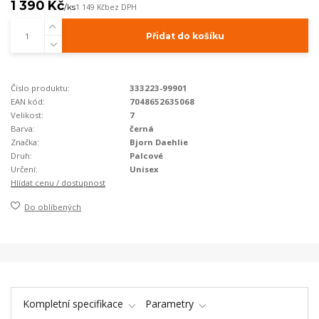
1 390 Kč
/
ks
1 149 Kč
bez DPH
Přidat do košíku
Číslo produktu:
333223-99901
EAN kód:
7048652635068
Velikost:
7
Barva:
černá
Značka:
Bjorn Daehlie
Druh:
Palcové
Určení:
Unisex
Hlídat cenu / dostupnost
Do oblíbených
Kompletní specifikace
Parametry