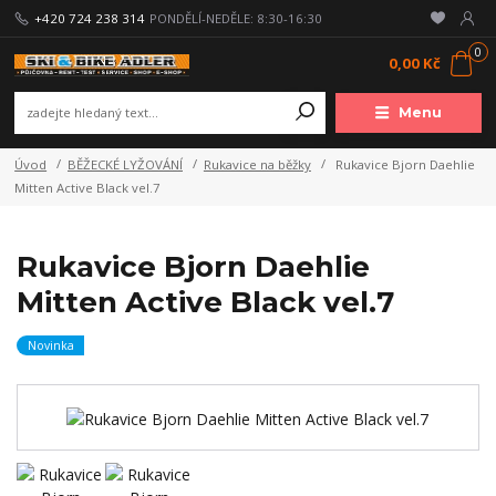
+420 724 238 314
PONDĚLÍ-NEDĚLE: 8:30-16:30
0
0,00 Kč
Menu
Úvod
BĚŽECKÉ LYŽOVÁNÍ
Rukavice na běžky
Rukavice Bjorn Daehlie
Mitten Active Black vel.7
Rukavice Bjorn Daehlie
Mitten Active Black vel.7
Novinka