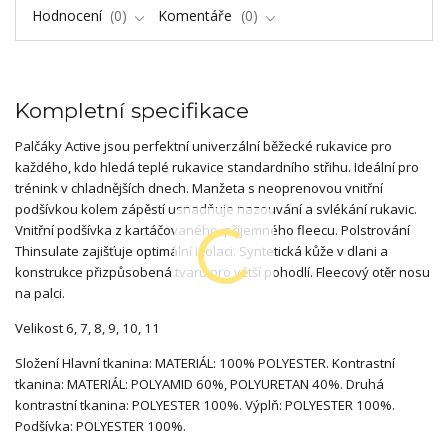
Hodnocení
0
Komentáře
0
Kompletní specifikace
Palčáky Active jsou perfektní univerzální běžecké rukavice pro
každého, kdo hledá teplé rukavice standardního střihu. Ideální pro
trénink v chladnějších dnech. Manžeta s neoprenovou vnitřní
podšívkou kolem zápěstí usnadňuje nazouvání a svlékání rukavic.
Vnitřní podšívka z kartáčovaného, příjemného fleecu. Polstrování
Thinsulate zajišťuje optimální izolaci. Syntetická kůže v dlani a
konstrukce přizpůsobená tvaru pro větší pohodlí. Fleecový otěr nosu
na palci.
Velikost 6, 7, 8, 9, 10, 11
Složení Hlavní tkanina: MATERIÁL: 100% POLYESTER. Kontrastní
tkanina: MATERIÁL: POLYAMID 60%, POLYURETAN 40%. Druhá
kontrastní tkanina: POLYESTER 100%. Výplň: POLYESTER 100%.
Podšívka: POLYESTER 100%.