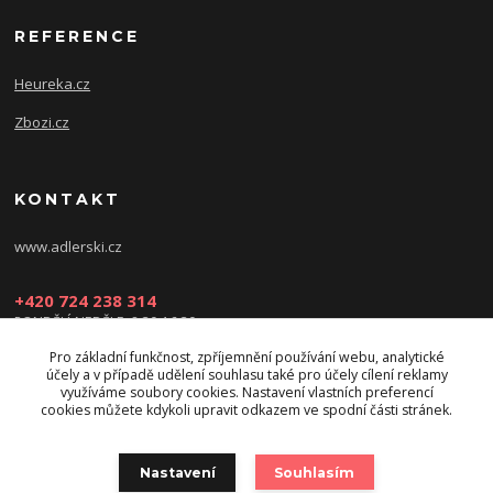
REFERENCE
Heureka.cz
Zbozi.cz
KONTAKT
www.adlerski.cz
+420 724 238 314
PONDĚLÍ-NEDĚLE: 8:30-16:30
Pro základní funkčnost, zpříjemnění používání webu, analytické
eshop@adler-ski.cz
účely a v případě udělení souhlasu také pro účely cílení reklamy
využíváme soubory cookies. Nastavení vlastních preferencí
cookies můžete kdykoli upravit odkazem ve spodní části stránek.
Nastavení
Souhlasím