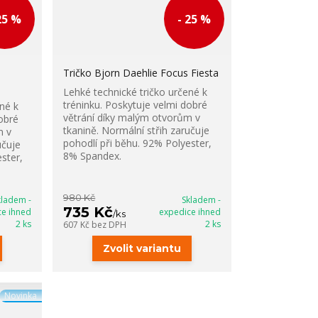
25 %
- 25 %
Tričko Bjorn Daehlie Focus Fiesta
Lehké technické tričko určené k
tréninku. Poskytuje velmi dobré
né k
větrání díky malým otvorům v
obré
tkanině. Normální střih zaručuje
m v
pohodlí při běhu. 92% Polyester,
učuje
8% Spandex.
ster,
980 Kč
kladem -
Skladem -
735 Kč
ce ihned
expedice ihned
/
ks
2 ks
2 ks
607 Kč
bez DPH
Zvolit variantu
Novinka