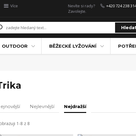
Více
Nevíte si rady?
+420 724 238 31
Zavolejte.
Hleda
OUTDOOR
BĚŽECKÉ LYŽOVÁNÍ
POTŘEB
Trika
ejnovější
Nejlevnější
Nejdražší
obrazuji 1-8 z 8