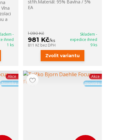
střih.Materiál: 95% Bavlna / 5%
lna
EA
 Vlna
zolaci
ou a
1 090 Kč
kladem -
Skladem -
981 Kč
ce ihned
expedice ihned
/
ks
1 ks
9 ks
811 Kč
bez DPH
Zvolit variantu
Akce
Akce
Novinka
Novinka