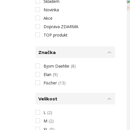
Skladem
Novinka
Akce
Doprava ZDARMA
TOP produkt
Značka
Bjorn Daehlie
(8)
Elan
(9)
Fischer
(13)
Velikost
L
(2)
M
(2)
XL
(5)