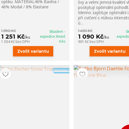
optiku. MATERIÁL46% Bavlna /
švy a velmi jemná kvalitní v
46% Modal / 8% Elastane
poskytují optimální pohodlí.
Merino zajišťuje optimální i
při cvičení s nízkou intenzit
ú...
1 390 Kč
1 450 Kč
Skladem -
S
1 251 Kč
1 090 Kč
expedice ihned
expedi
/
ks
/
ks
4 ks
1 034 Kč
bez DPH
901 Kč
bez DPH
Zvolit variantu
Zvolit variantu
Novinka