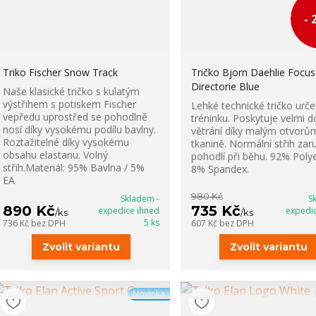
- 
Triko Fischer Snow Track
Tričko Bjorn Daehlie Focus
Directorie Blue
Naše klasické tričko s kulatým
výstřihem s potiskem Fischer
Lehké technické tričko urče
vepředu uprostřed se pohodlně
tréninku. Poskytuje velmi d
nosí díky vysokému podílu bavlny.
větrání díky malým otvorů
Roztažitelné díky vysokému
tkanině. Normální střih zar
obsahu elastanu. Volný
pohodlí při běhu. 92% Polye
střih.Materiál: 95% Bavlna / 5%
8% Spandex.
EA
980 Kč
Skladem -
S
890 Kč
735 Kč
expedice ihned
expedi
/
ks
/
ks
5 ks
736 Kč
bez DPH
607 Kč
bez DPH
Zvolit variantu
Zvolit variantu
Novinka