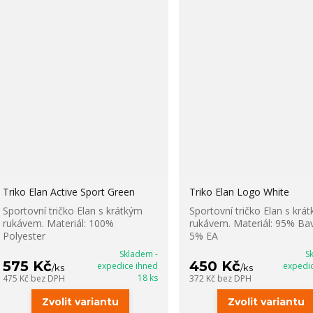
Triko Elan Active Sport Green
Triko Elan Logo White
Sportovní tričko Elan s krátkým
Sportovní tričko Elan s krá
rukávem. Materiál: 100%
rukávem. Materiál: 95% Bav
Polyester
5% EA
Skladem -
S
575 Kč
450 Kč
expedice ihned
expedi
/
ks
/
ks
18 ks
475 Kč
bez DPH
372 Kč
bez DPH
Zvolit variantu
Zvolit variantu