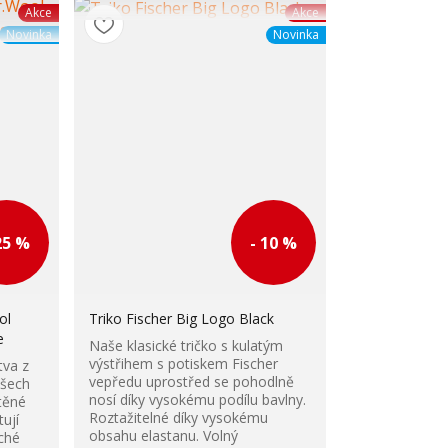
Akce
Akce
Novinka
Novinka
25 %
- 10 %
ol
Triko Fischer Big Logo Black
e
Naše klasické tričko s kulatým
výstřihem s potiskem Fischer
tva z
vepředu uprostřed se pohodlně
všech
nosí díky vysokému podílu bavlny.
těné
Roztažitelné díky vysokému
ují
obsahu elastanu. Volný
ché