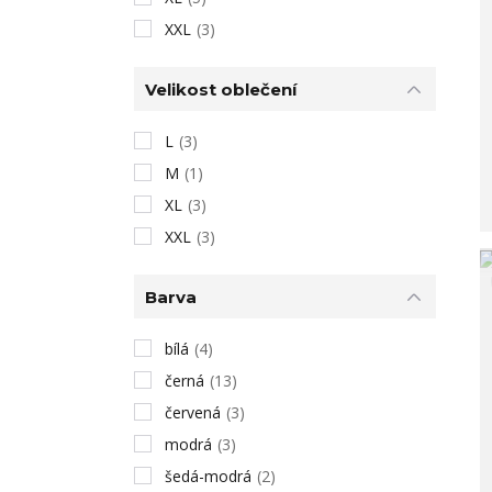
XXL
(3)
Velikost oblečení
L
(3)
M
(1)
XL
(3)
XXL
(3)
Barva
bílá
(4)
černá
(13)
červená
(3)
modrá
(3)
šedá-modrá
(2)