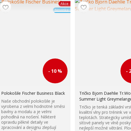
Akce
Novinka
- 10 %
- 
Polokošile Fischer Business Black
Tričko Bjorn Daehlie Tr.Wo
Summer Light Greymelang
Naše obchodní polokošile je
vyrobena z velmi hodnotné směsi
Tričko je tenká základní vrs
bavlny a modalu a je velmi
kvalitní vlny pro trénink ve 
pohodlná na nošení. Některé
teplotách. Strategicky umís
opravdu pěkné detaily ve
síťové panely ve vlně poskyt
zpracování a designu zlepšují
nejlepší možné větrání. Plo