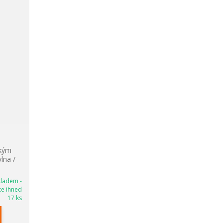
tkým
lna /
kladem -
ce ihned
17 ks