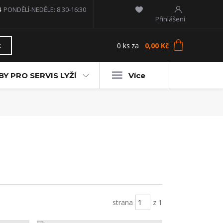
4
PONDĚLÍ-NEDĚLE: 8:30-16:30
Přihlášení
0
ks
za
0,00 Kč
t
Y PRO SERVIS LYŽÍ
Více
strana
z 1