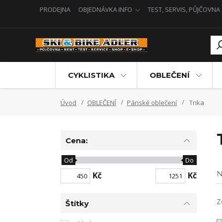
PRODEJNA
OBJEDNÁVKA INFO
TEST, SERVIS, PŮJČOVNA
CYKLISTIKA
OBLEČENÍ
Úvod
OBLEČENÍ
Pánské oblečení
Trika
Cena:
Od
Do
N
Kč
Kč
Z
Štítky