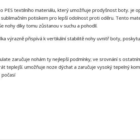
ho PES textilního materiálu, který umožňuje prodyšnost boty. je o
sublimačním potiskem pro lepší odolnost proti oděru. Tento mater
še nohy díky tomu zůstanou v suchu a pohodlí.
a výrazně přispívá k vertikální stabilitě nohy uvnitř boty, poskytu
ulate zaručuje nohám ty nejlepší podmínky; ve srovnání s ostatní
krát teplejší. umožňuje noze dýchat a zaručuje vysoký tepelný kom
 počasí