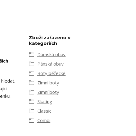
Zboží zařazeno v
kategoriích
Dámská obuv
ších
Pánská obuv
Boty běžecké
hledat.
Zimní boty
jící
Zimní boty
venku.
Skating
Classic
Combi