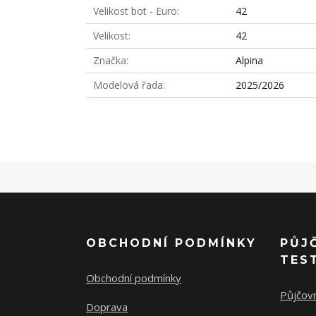
Velikost bot - Euro
42
Velikost
42
Značka
Alpina
Modelová řada
2025/2026
OBCHODNÍ PODMÍNKY
PŮJ
TES
Obchodní podmínky
Půjčov
Doprava