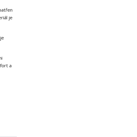
patřen
iál je
je
mi
fort a