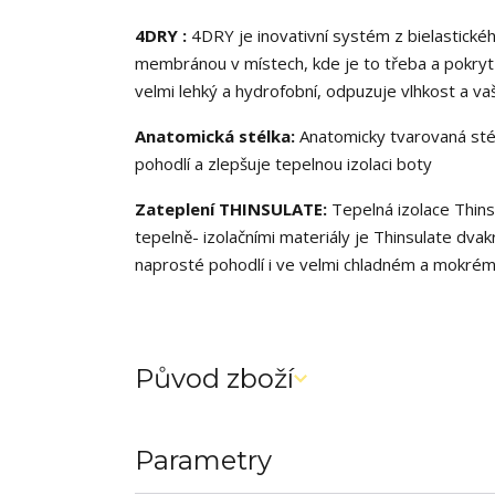
4DRY :
4DRY je inovativní systém z bielastické
membránou v místech, kde je to třeba a pokryt 
velmi lehký a hydrofobní, odpuzuje vlhkost a va
Anatomická stélka:
Anatomicky tvarovaná stélk
pohodlí a zlepšuje tepelnou izolaci boty
Zateplení THINSULATE:
Tepelná izolace Thins
tepelně- izolačními materiály je Thinsulate dva
naprosté pohodlí i ve velmi chladném a mokrém
Původ zboží
Parametry