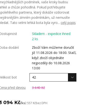
mejchladnějších podmínek, vaše kroky budou
lehké a chůze pohodlná. Pokud potřebujete
spolehlivého partnera, který dokáže vzdorovat
nejdrsnějším zimním podmínkám, už nemusíte
hledat. Tato velmi lehká bota byla vyro...
celý popis
Dostupnost
Skladem - expedice ihned
2 ks
Doba dodání
Zboží Vám můžeme doručit
již 11.08.2026 do 18:00. Stačí,
když zboží objednáte
nejpozději do 10.08.2026
13:00
Velikost bot
Cena před slevou
3 640 Kč
3 094 Kč
/
ks
2 557 Kč
bez DPH