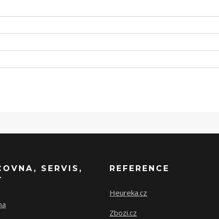
ČOVNA, SERVIS,
REFERENCE
T
Heureka.cz
na
Zbozi.cz