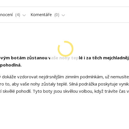
nocení
4
Komentáře
0
ovým botám zůstanou vaše nohy teplé i za těch mejchladněj
 pohodlná.
ý dokáže vzdorovat nejdrsnějším zimním podmínkám, už nemusíte 
o to, aby vaše nohy zůstaly teplé. Silná podrážka poskytuje vynika
í skvělé pohodlí. Tyto boty jsou skvělou volbou, když trávíte čas 