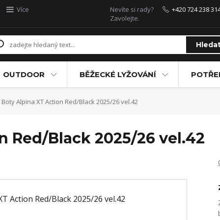
Více
Nevíte si rady?
+420 724 238 31
Zavolejte.
Hleda
OUTDOOR
BĚŽECKÉ LYŽOVÁNÍ
POTŘEB
Boty Alpina XT Action Red/Black 2025/26 vel.42
n Red/Black 2025/26 vel.42