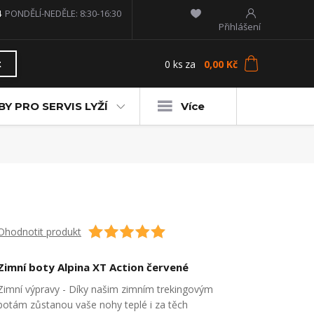
4
PONDĚLÍ-NEDĚLE: 8:30-16:30
Přihlášení
0
ks
za
0,00 Kč
t
Y PRO SERVIS LYŽÍ
Více
Ohodnotit produkt
Zimní boty Alpina XT Action červené
Zimní výpravy - Díky našim zimním trekingovým
botám zůstanou vaše nohy teplé i za těch