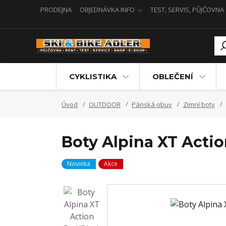
PRODEJNA
OBJEDNÁVKA INFO
TEST, SERVIS, PŮJČOVNA
CYKLISTIKA
OBLEČENÍ
Úvod
OUTDOOR
Pánská obuv
Zimní boty
Boty Alpina XT Actio
Novinka
Akce