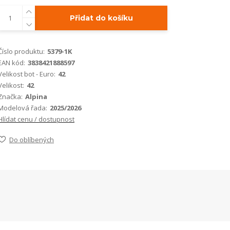
Přidat do košíku
Číslo produktu:
5379-1K
EAN kód:
3838421888597
Velikost bot - Euro:
42
Velikost:
42
Značka:
Alpina
Modelová řada:
2025/2026
Hlídat cenu / dostupnost
Do oblíbených